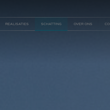
REALISATIES
SCHATTING
OVER ONS
CO
Appartement
Appartement
Commercieel
Kantoor