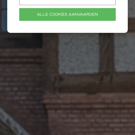
eigendom aan
ALLE COOKIES AANVAARDEN
eigendom verkopen of
en via Las Immobiliën
Volg o