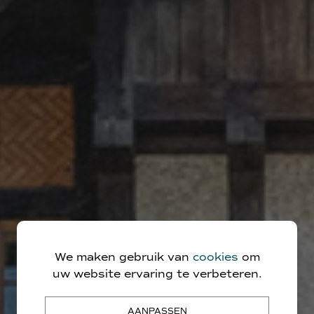
Over ons
We maken gebruik van
cookies
om
Hou me op de hoogte
uw website ervaring te verbeteren.
een schatting van uw
AANPASSEN